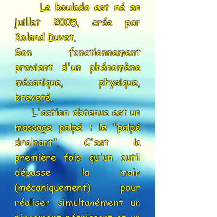
Le boulado est né en
juillet 2005, crée par
Roland Duvet.
Son fonctionnement
provient d'un phénomène
mécanique, physique,
breveté.
L'action obtenue est un
massage palpé : le "palpé
drainant". C'est la
première fois qu'un outil
dépasse la main
(mécaniquement) pour
réaliser simultanément un