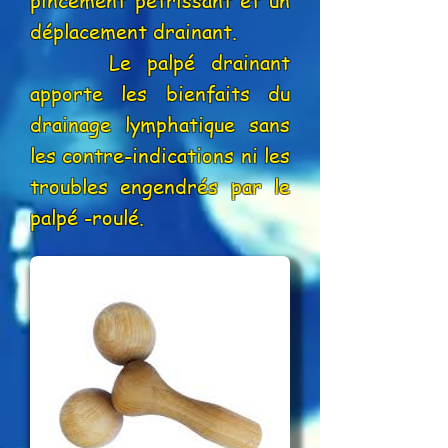
pincement pétrissant et un
déplacement drainant.
Le palpé drainant
apporte les bienfaits du
drainage lymphatique sans
les contre-indications ni les
troubles engendrés par le
palpé -roulé.